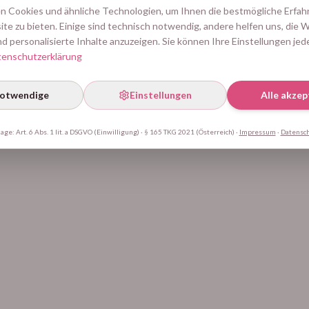
404
 Cookies und ähnliche Technologien, um Ihnen die bestmögliche Erfah
te zu bieten. Einige sind technisch notwendig, andere helfen uns, die 
d personalisierte Inhalte anzuzeigen. Sie können Ihre Einstellungen jed
Diese Seite wurde nicht gefunden
enschutzerklärung
Zur Startseite
notwendige
Einstellungen
Alle akzep
ge: Art. 6 Abs. 1 lit. a DSGVO (Einwilligung) · § 165 TKG 2021 (Österreich)
·
Impressum
·
Datensc