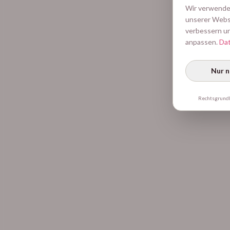
Wir verwenden
unserer Websi
verbessern un
anpassen.
Dat
Nur 
Rechtsgrundla